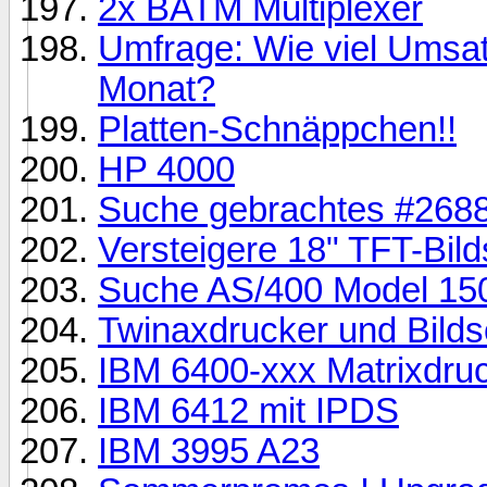
2x BATM Multiplexer
Umfrage: Wie viel Umsat
Monat?
Platten-Schnäppchen!!
HP 4000
Suche gebrachtes #268
Versteigere 18" TFT-Bild
Suche AS/400 Model 150
Twinaxdrucker und Bild
IBM 6400-xxx Matrixdru
IBM 6412 mit IPDS
IBM 3995 A23