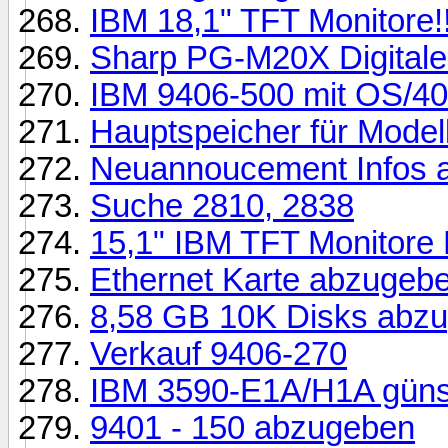
IBM 18,1" TFT Monitore!!
Sharp PG-M20X Digitaler
IBM 9406-500 mit OS/40
Hauptspeicher für Model
Neuannoucement Infos ab
Suche 2810, 2838
15,1" IBM TFT Monitore
Ethernet Karte abzugeb
8,58 GB 10K Disks abz
Verkauf 9406-270
IBM 3590-E1A/H1A günst
9401 - 150 abzugeben