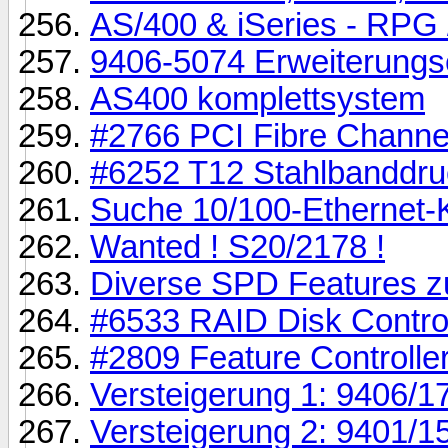
AS/400 & iSeries - RPG /
9406-5074 Erweiterungse
AS400 komplettsystem
#2766 PCI Fibre Channel
#6252 T12 Stahlbanddruc
Suche 10/100-Ethernet-K
Wanted ! S20/2178 !
Diverse SPD Features zu
#6533 RAID Disk Control
#2809 Feature Controlle
Versteigerung 1: 9406/1
Versteigerung 2: 9401/1