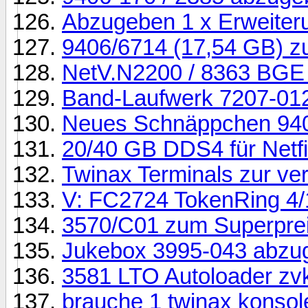
Abzugeben 1 x Erweiter
9406/6714 (17,54 GB) z
NetV.N2200 / 8363 BGE
Band-Laufwerk 7207-012
Neues Schnäppchen 940/
20/40 GB DDS4 für Netfin
Twinax Terminals zur ve
V: FC2724 TokenRing 4/
3570/C01 zum Superprei
Jukebox 3995-043 abzu
3581 LTO Autoloader zv
brauche 1 twinax konsol