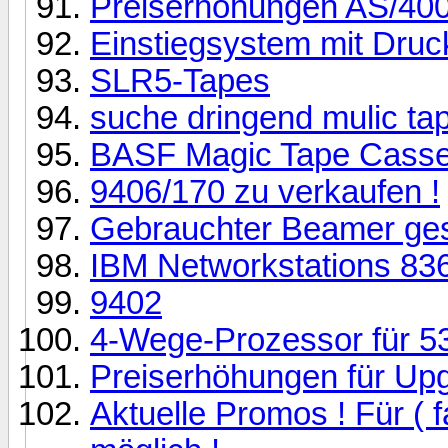
Preiserhöhungen AS/400 
Einstiegsystem mit Druc
SLR5-Tapes
suche dringend mulic tap
BASF Magic Tape Casset
9406/170 zu verkaufen !
Gebrauchter Beamer ge
IBM Networkstations 836
9402
4-Wege-Prozessor für 5
Preiserhöhungen für Upg
Aktuelle Promos ! Für ( f