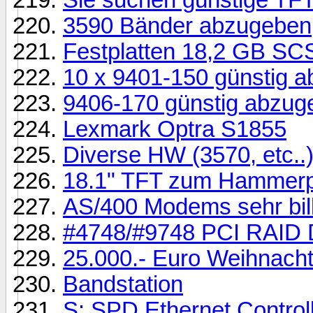
3590 Bänder abzugeben
Festplatten 18,2 GB S
10 x 9401-150 günstig 
9406-170 günstig abzug
Lexmark Optra S1855
Diverse HW (3570, etc..
18.1" TFT zum Hammerpr
AS/400 Modems sehr bill
#4748/#9748 PCI RAID Di
25.000.- Euro Weihnacht
Bandstation
S: SPD Ethernet Control