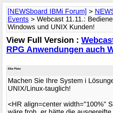
[NEWSboard IBMi Forum]
>
NEWSb
Events
> Webcast 11.11.: Bedien
Windows und UNIX Kunden!
View Full Version :
Webcast
RPG Anwendungen auch W
Elke Plato
Machen Sie Ihre System i Lösung
UNIX/Linux-tauglich!
<HR align=center width="100%"
wäre froh, er hätte die ausgereifte