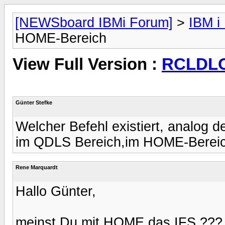
[NEWSboard IBMi Forum]
>
IBM i
HOME-Bereich
View Full Version :
RCLDLO
Günter Stefke
Welcher Befehl existiert, analo
im QDLS Bereich,im HOME-Berei
Rene Marquardt
Hallo Günter,
meinst Du mit HOME das IFS ???