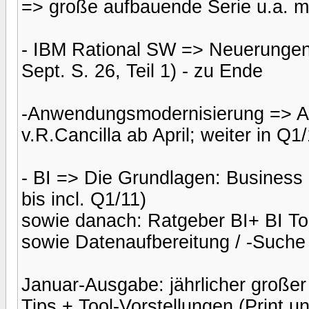
=> große aufbauende Serie u.a. m
- IBM Rational SW => Neuerungen f
Sept. S. 26, Teil 1) - zu Ende
-Anwendungsmodernisierung => App
v.R.Cancilla ab April; weiter in Q1/
- BI => Die Grundlagen: Business 
bis incl. Q1/11)
sowie danach: Ratgeber BI+ BI Tool
sowie Datenaufbereitung / -Suche
Januar-Ausgabe: jährlicher großer
Tips + Tool-Vorstellungen (Print u