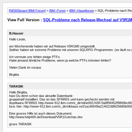
[NEWSboard IBMi Forum]
>
IBM i Foren
>
IBM i Hauptforum
> SQL-Probleme nach Re
View Full Version :
SQL-Probleme nach Release-Wechsel auf V5R1
B.Hauser
Hallo Leute,
am Wochenende haben wir auf Release V5R1M0 umgestellt.
Seither haben wir extreme Probleme mit unseren SQLRPG-Programmen. (es läuft so g
Ich vermute uns fehlen einige PTFs.
Hatte jemand ähnliche Probleme, wenn ja welche PTFs könnten fehlen?
Vielen Dank im voraus
Birgitta
TARASIK
Hallo Birgitta,
hast Du denn schon das aktuelle Datenbank-
gruppenptf installiert. Das ist das SF99501 und kann gecheckt werden mit
dspdtaara SF99501 http://www-912.ibm.com/s_dir/sline003.NSF/3a8f58452f9800
bzw. hier: http://www-912.ibm.com/s_dir/slkbase.nsf/1ac66549a21402188625680
Eine grosse Hilfe ist auch dieses Dokument:
http://www.help400.de/Download/V5R1Gotchas.doc
gruss TARASIK