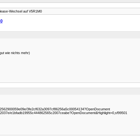
lease-Wechsel auf V5R1M0
M0
ut wie nichts mehr)
bc862562900059e09e/3fe2cf632a3097cf86256a5c00054134?OpenDocument
b0002037e/e1bfadb19955c444862565c2007ceabe?OpenDocument&Highlight=0,sf99501