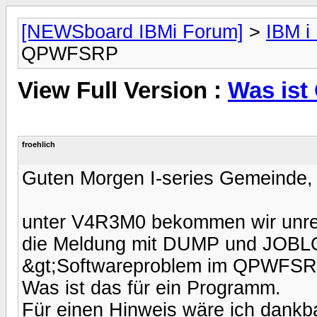
[NEWSboard IBMi Forum]
>
IBM i
QPWFSRP
View Full Version :
Was is
froehlich
Guten Morgen I-series Gemeinde,
unter V4R3M0 bekommen wir unr
die Meldung mit DUMP und JOB
&gt;Softwareproblem im QPWFSR
Was ist das für ein Programm.
Für einen Hinweis wäre ich dankba