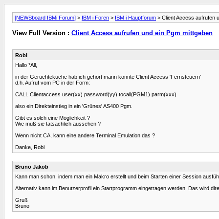
[NEWSboard IBMi Forum]
>
IBM i Foren
>
IBM i Hauptforum
> Client Access aufrufen 
View Full Version :
Client Access aufrufen und ein Pgm mittgeben
Robi
Hallo *All,
in der Gerüchteküche hab ich gehört mann könnte Client Access 'Fernsteuern'
d.h. Aufruf vom PC in der Form:
CALL Clientaccess user(xx) password(yy) tocall(PGM1) parm(xxx)
also ein Direkteinstieg in ein 'Grünes' AS400 Pgm.
Gibt es solch eine Möglichkeit ?
Wie muß sie tatsächlich aussehen ?
Wenn nicht CA, kann eine andere Terminal Emulation das ?
Danke, Robi
Bruno Jakob
Kann man schon, indem man ein Makro erstellt und beim Starten einer Session ausführt
Alternativ kann im Benutzerprofil ein Startprogramm eingetragen werden. Das wird dire
Gruß
Bruno