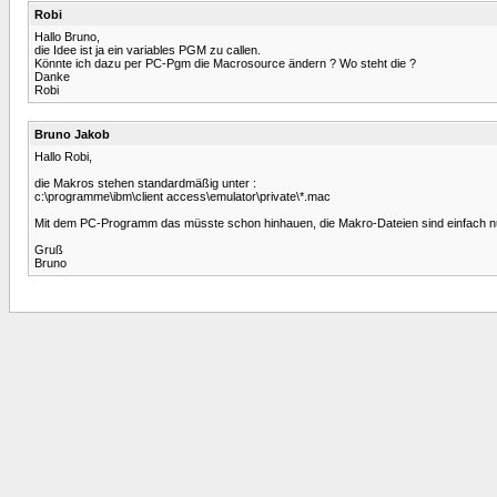
Robi
Hallo Bruno,
die Idee ist ja ein variables PGM zu callen.
Könnte ich dazu per PC-Pgm die Macrosource ändern ? Wo steht die ?
Danke
Robi
Bruno Jakob
Hallo Robi,
die Makros stehen standardmäßig unter :
c:\programme\ibm\client access\emulator\private\*.mac
Mit dem PC-Programm das müsste schon hinhauen, die Makro-Dateien sind einfach nu
Gruß
Bruno