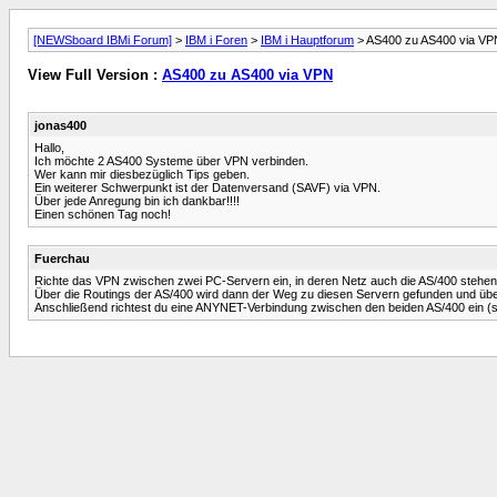
[NEWSboard IBMi Forum]
>
IBM i Foren
>
IBM i Hauptforum
> AS400 zu AS400 via VP
View Full Version :
AS400 zu AS400 via VPN
jonas400
Hallo,
Ich möchte 2 AS400 Systeme über VPN verbinden.
Wer kann mir diesbezüglich Tips geben.
Ein weiterer Schwerpunkt ist der Datenversand (SAVF) via VPN.
Über jede Anregung bin ich dankbar!!!!
Einen schönen Tag noch!
Fuerchau
Richte das VPN zwischen zwei PC-Servern ein, in deren Netz auch die AS/400 stehen
Über die Routings der AS/400 wird dann der Weg zu diesen Servern gefunden und übe
Anschließend richtest du eine ANYNET-Verbindung zwischen den beiden AS/400 ein 