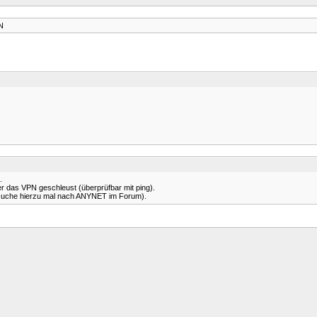
N
.
r das VPN geschleust (überprüfbar mit ping).
(suche hierzu mal nach ANYNET im Forum).