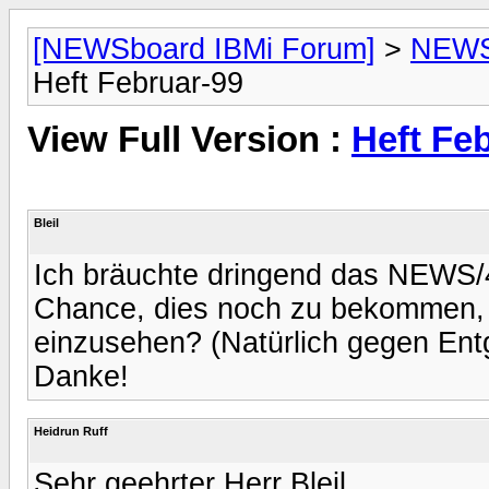
[NEWSboard IBMi Forum]
>
NEWSo
Heft Februar-99
View Full Version :
Heft Fe
Bleil
Ich bräuchte dringend das NEWS/
Chance, dies noch zu bekommen, 
einzusehen? (Natürlich gegen Entg
Danke!
Heidrun Ruff
Sehr geehrter Herr Bleil,