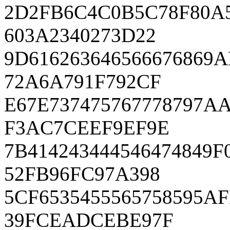
2D2FB6C4C0B5C78F80A
603A2340273D22
9D616263646566676869
72A6A791F792CF
E67E737475767778797
F3AC7CEEF9EF9E
7B414243444546474849
52FB96FC97A398
5CF6535455565758595A
39FCEADCEBE97F