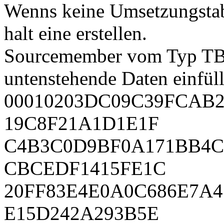
Wenns keine Umsetzungstab
halt eine erstellen.
Sourcemember vom Typ TBL 
untenstehende Daten einfül
00010203DC09C39FCAB
19C8F21A1D1E1F
C4B3C0D9BF0A171BB4C
CBCEDF1415FE1C
20FF83E4E0A0C686E7A4
E15D242A293B5E