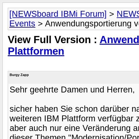
[NEWSboard IBMi Forum]
>
NEWSb
Events
> Anwendungsportierung vo
View Full Version :
Anwendu
Plattformen
Burgy Zapp
Sehr geehrte Damen und Herren,
sicher haben Sie schon darüber n
weiteren IBM Plattform verfügbar
aber auch nur eine Veränderung a
dieser Themen "Modernisation/Po