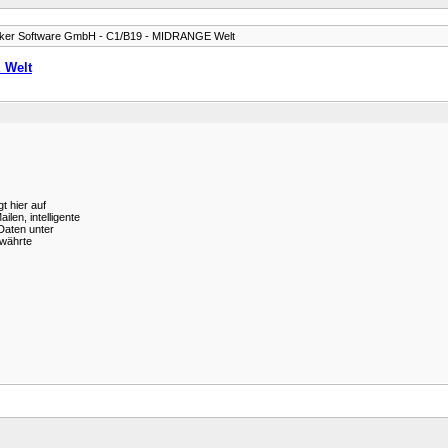
ker Software GmbH - C1/B19 - MIDRANGE Welt
 Welt
 hier auf
len, intelligente
Daten unter
ewährte