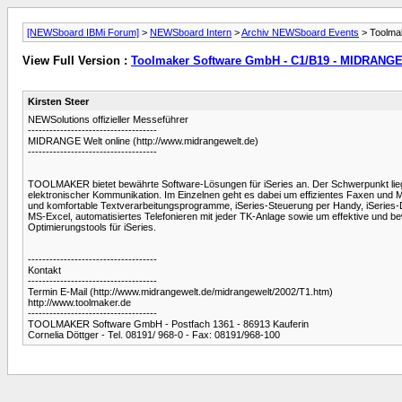
[NEWSboard IBMi Forum]
>
NEWSboard Intern
>
Archiv NEWSboard Events
> Toolma
View Full Version :
Toolmaker Software GmbH - C1/B19 - MIDRANGE
Kirsten Steer
NEWSolutions offizieller Messeführer
------------------------------------
MIDRANGE Welt online (http://www.midrangewelt.de)
------------------------------------
TOOLMAKER bietet bewährte Software-Lösungen für iSeries an. Der Schwerpunkt liegt
elektronischer Kommunikation. Im Einzelnen geht es dabei um effizientes Faxen und Mai
und komfortable Textverarbeitungsprogramme, iSeries-Steuerung per Handy, iSeries-
MS-Excel, automatisiertes Telefonieren mit jeder TK-Anlage sowie um effektive und b
Optimierungstools für iSeries.
------------------------------------
Kontakt
------------------------------------
Termin E-Mail (http://www.midrangewelt.de/midrangewelt/2002/T1.htm)
http://www.toolmaker.de
------------------------------------
TOOLMAKER Software GmbH - Postfach 1361 - 86913 Kauferin
Cornelia Döttger - Tel. 08191/ 968-0 - Fax: 08191/968-100