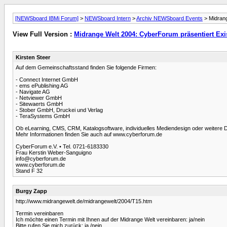
[NEWSboard IBMi Forum]
>
NEWSboard Intern
>
Archiv NEWSboard Events
> Midrang
View Full Version :
Midrange Welt 2004: CyberForum präsentiert Exi
Kirsten Steer
Auf dem Gemeinschaftsstand finden Sie folgende Firmen:
- Connect Internet GmbH
- ems ePublishing AG
- Navigate AG
- Netviewer GmbH
- Sitewaerts GmbH
- Stober GmbH, Druckei und Verlag
- TeraSystems GmbH
Ob eLearning, CMS, CRM, Katalogsoftware, individuelles Mediendesign oder weitere Die
Mehr Informationen finden Sie auch auf www.cyberforum.de
CyberForum e.V. • Tel. 0721-6183330
Frau Kerstin Weber-Sanguigno
info@cyberforum.de
www.cyberforum.de
Stand F 32
Burgy Zapp
http://www.midrangewelt.de/midrangewelt/2004/T15.htm
Termin vereinbaren
Ich möchte einen Termin mit Ihnen auf der Midrange Welt vereinbaren: ja/nein
Bitte rufen Sie mich zurück: ja /nein