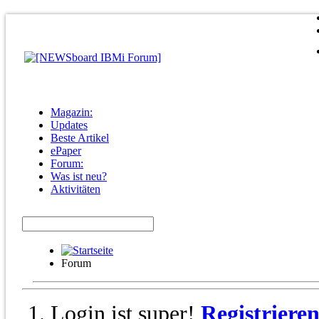
Magazin:
Updates
Beste Artikel
ePaper
Forum:
Was ist neu?
Aktivitäten
Forum
Login ist super!
Registriere