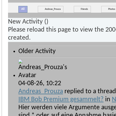
All
Andreas_Prouza
Friends
Photos
New Activity (
)
Please reload this page to view the 20
created.
Older Activity
04-08-26,
10:22
Andreas_Prouza
replied to a threa
IBM Bob Premium gesammelt?
in
N
Hier werden viele Argumente ausget
sind * oder auf eine Annahme basie