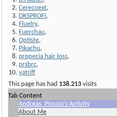
Cerecoext
,
DKSPROFI
,
Fluelry
,
Fuerchau
,
Optiste
,
Pikachu
,
propecia hair loss
,
prsbrc
,
vatriff
This page has had
138.213
visits
Tab Content
Andreas_Prouza's Activity
About Me