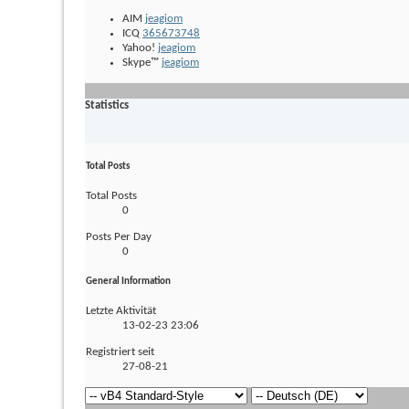
AIM
jeagiom
ICQ
365673748
Yahoo!
jeagiom
Skype™
jeagiom
Statistics
Total Posts
Total Posts
0
Posts Per Day
0
General Information
Letzte Aktivität
13-02-23
23:06
Registriert seit
27-08-21