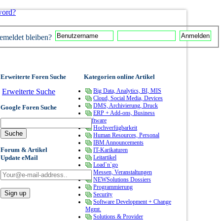
word?
meldet bleiben?
Erweiterte Foren Suche
Kategorien online Artikel
Erweiterte Suche
Big Data, Analytics, BI, MIS
Cloud, Social Media, Devices
DMS, Archivierung, Druck
Google Foren Suche
ERP + Add-ons, Business
Software
Hochverfügbarkeit
Human Resources, Personal
IBM Announcements
Forum & Artikel
IT-Karikaturen
Update eMail
Leitartikel
Load`n`go
Messen, Veranstaltungen
NEWSolutions Dossiers
Programmierung
Security
Software Development + Change
Mgmt.
Solutions & Provider