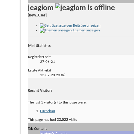
jeagiom
[new_User]
Beiträge anzeigen
Themen anzeigen
Mini Statistics
Registriert seit
27-08-21
Letzte Aktivität
13-02-23
23:06
Recent Visitors
The last 1 visitor(s) to this page were:
Fuerchau
This page has had
33.022
visits
Tab Content
jeagiom's Activity