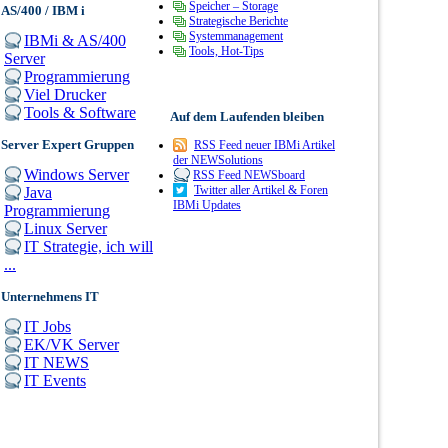
Speicher – Storage
AS/400 / IBM i
Strategische Berichte
Systemmanagement
IBMi & AS/400
Tools, Hot-Tips
Server
Programmierung
Viel Drucker
Tools & Software
Auf dem Laufenden bleiben
Server Expert Gruppen
RSS Feed neuer IBMi Artikel
der NEWSolutions
Windows Server
RSS Feed NEWSboard
Twitter aller Artikel & Foren
Java
IBMi Updates
Programmierung
Linux Server
IT Strategie, ich will
...
Unternehmens IT
IT Jobs
EK/VK Server
IT NEWS
IT Events