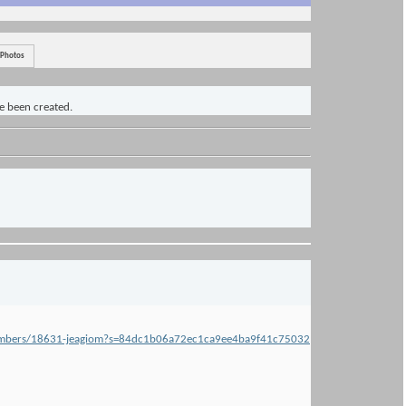
Photos
ve been created.
s/members/18631-jeagiom?s=84dc1b06a72ec1ca9ee4ba9f41c75032