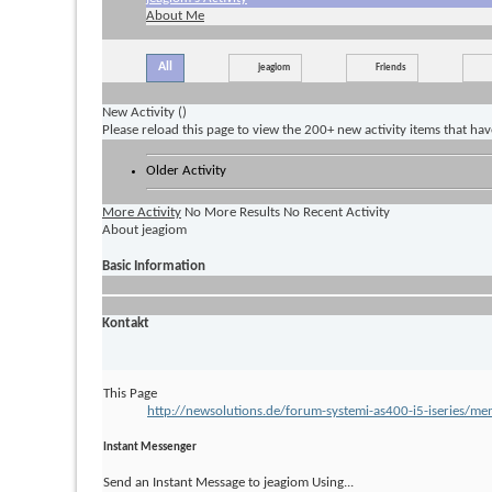
About Me
All
jeagiom
Friends
New Activity (
)
Please reload this page to view the 200+ new activity items that ha
Older Activity
More Activity
No More Results
No Recent Activity
About jeagiom
Basic Information
Kontakt
This Page
http://newsolutions.de/forum-systemi-as400-i5-iserie
Instant Messenger
Send an Instant Message to jeagiom Using...