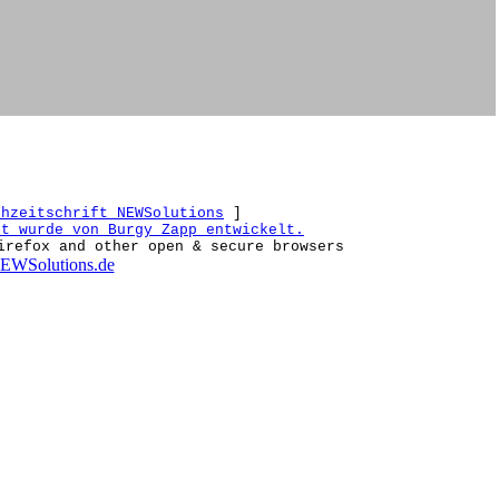
chzeitschrift NEWSolutions
]
et wurde von Burgy Zapp entwickelt.
irefox and other open & secure browsers
EWSolutions.de