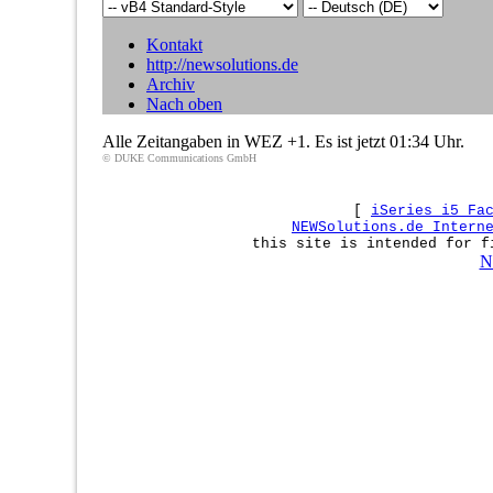
Kontakt
http://newsolutions.de
Archiv
Nach oben
Alle Zeitangaben in WEZ +1. Es ist jetzt
01:34
Uhr.
© DUKE Communications GmbH
[
iSeries i5 Fa
NEWSolutions.de Intern
this site is intended for f
N