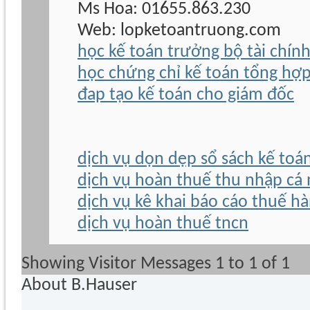
Ms Hoa: 01655.863.230
Web: lopketoantruong.com
học kế toán trưởng bộ tài chín
học chứng chỉ kế toán tổng hợ
đap tạo kế toán cho giám đốc
dịch vụ dọn dẹp sổ sách kế toá
dịch vụ hoàn thuế thu nhập cá
dịch vụ kê khai báo cáo thuế h
dịch vụ hoàn thuế tncn
Showing Visitor Messages 1 to
1
of
1
About B.Hauser