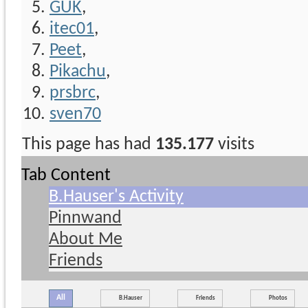
GUK
,
itec01
,
Peet
,
Pikachu
,
prsbrc
,
sven70
This page has had
135.177
visits
Tab Content
B.Hauser's Activity
Pinnwand
About Me
Friends
All
B.Hauser
Friends
Photos