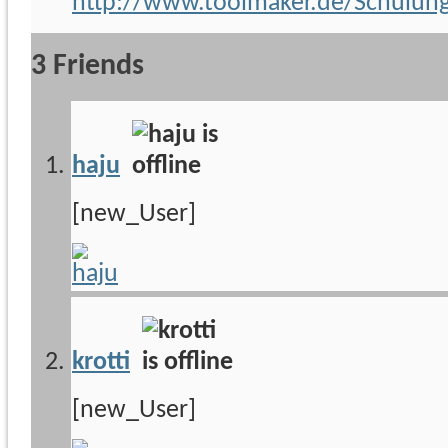
http://www.toolmaker.de/Schulun
3
Friends
haju
[new_User]
krotti
[new_User]