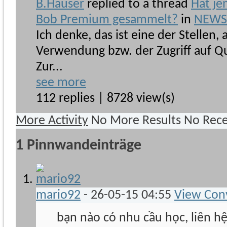
B.Hauser
replied to a thread
Hat je
Bob Premium gesammelt?
in
NEWSb
Ich denke, das ist eine der Stellen,
Verwendung bzw. der Zugriff auf Qu
Zur...
see more
112 replies | 8728 view(s)
More Activity
No More Results
No Rece
1
Pinnwandeinträge
mario92
-
26-05-15
04:55
View Con
bạn nào có nhu cầu học, liên h