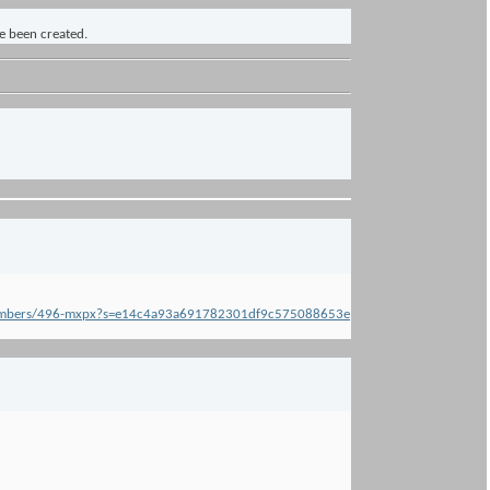
ve been created.
s/members/496-mxpx?s=e14c4a93a691782301df9c575088653e