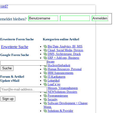
word?
meldet bleiben?
Erweiterte Foren Suche
Kategorien online Artikel
Erweiterte Suche
Big Data, Analytics, BI, MIS
Cloud, Social Media, Devices
DMS, Archivierung, Druck
Google Foren Suche
ERP + Add-ons, Business
Software
Hochverfügbarkeit
Human Resources, Personal
IBM Announcements
Forum & Artikel
IT-Karikaturen
Update eMail
Leitartikel
Load`n`go
Messen, Veranstaltungen
NEWSolutions Dossiers
Programmierung
Security
Software Development + Change
Mgmt.
Solutions & Provider