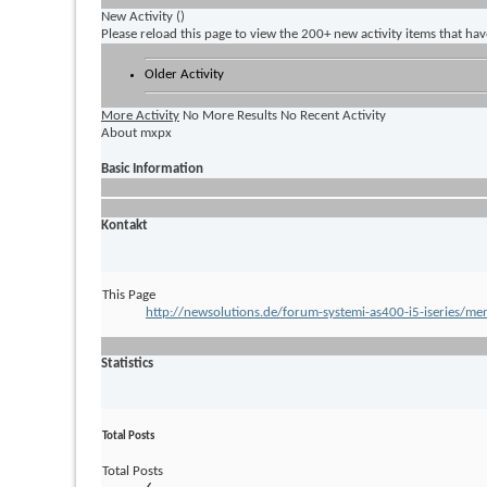
New Activity (
)
Please reload this page to view the 200+ new activity items that ha
Older Activity
More Activity
No More Results
No Recent Activity
About mxpx
Basic Information
Kontakt
This Page
http://newsolutions.de/forum-systemi-as400-i5-iserie
Statistics
Total Posts
Total Posts