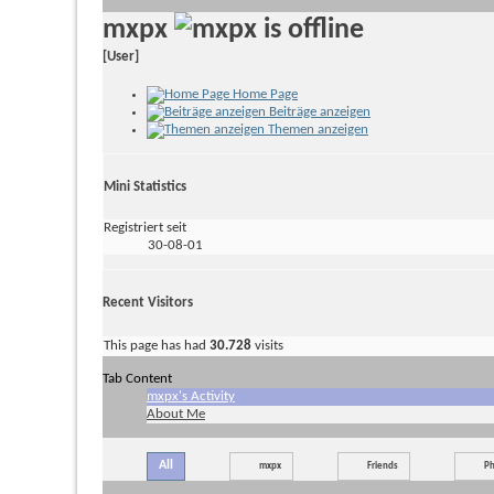
mxpx
[User]
Home Page
Beiträge anzeigen
Themen anzeigen
Mini Statistics
Registriert seit
30-08-01
Recent Visitors
This page has had
30.728
visits
Tab Content
mxpx's Activity
About Me
All
mxpx
Friends
Ph