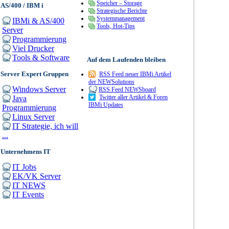
Speicher – Storage
AS/400 / IBM i
Strategische Berichte
Systemmanagement
IBMi & AS/400
Tools, Hot-Tips
Server
Programmierung
Viel Drucker
Tools & Software
Auf dem Laufenden bleiben
Server Expert Gruppen
RSS Feed neuer IBMi Artikel
der NEWSolutions
Windows Server
RSS Feed NEWSboard
Twitter aller Artikel & Foren
Java
IBMi Updates
Programmierung
Linux Server
IT Strategie, ich will
...
Unternehmens IT
IT Jobs
EK/VK Server
IT NEWS
IT Events