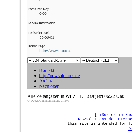
6
Posts Per Day
0,00
General Information
Registriert seit
30-08-01
Home Page
http://www.mxpx.at
Kontakt
http://newsolutions.de
Archiv
Nach oben
Alle Zeitangaben in WEZ +1. Es ist jetzt
06:22
Uhr.
© DUKE Communications GmbH
[
iSeries i5 Fa
NEWSolutions.de Intern
this site is intended for f
N