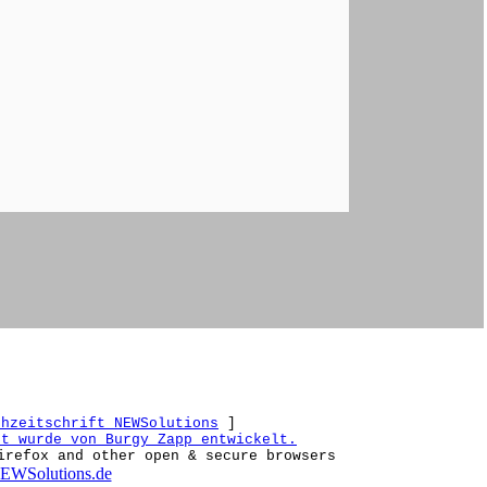
chzeitschrift NEWSolutions
]
et wurde von Burgy Zapp entwickelt.
irefox and other open & secure browsers
EWSolutions.de