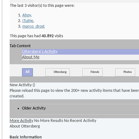
The last 3 visitor(s) to this page were:
Ahoy
,
ITuitje
,
marco_drost
This page has had
40.892
visits
Tab Content
Ottersberg's Activity
About Me
All
Ottersberg
Friends
Photos
New Activity (
)
Please reload this page to view the 200+ new activity items that have bee
created.
Older Activity
More Activity
No More Results
No Recent Activity
About Ottersberg
Basic Information