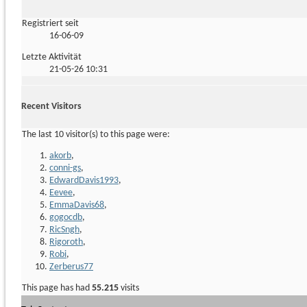
Registriert seit
16-06-09
Letzte Aktivität
21-05-26
10:31
Recent Visitors
The last 10 visitor(s) to this page were:
akorb
,
conni-gs
,
EdwardDavis1993
,
Eevee
,
EmmaDavis68
,
gogocdb
,
RicSngh
,
Rigoroth
,
Robi
,
Zerberus77
This page has had
55.215
visits