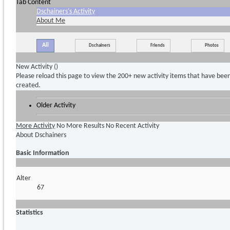
Tab Content
Dschainers's Activity
About Me
All
Dschainers
Friends
Photos
New Activity (
)
Please reload this page to view the 200+ new activity items that have bee
created.
Older Activity
More Activity
No More Results
No Recent Activity
About Dschainers
Basic Information
Alter
67
Statistics