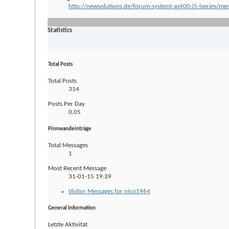
http://newsolutions.de/forum-systemi-as400-i5-iserie
Statistics
Total Posts
Total Posts
314
Posts Per Day
0,05
Pinnwandeinträge
Total Messages
1
Most Recent Message
31-01-15
19:39
Visitor Messages for nico1964
General Information
Letzte Aktivität