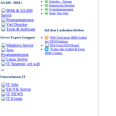
Speicher – Storage
AS/400 / IBM i
Strategische Berichte
Systemmanagement
IBMi & AS/400
Tools, Hot-Tips
Server
Programmierung
Viel Drucker
Tools & Software
Auf dem Laufenden bleiben
Server Expert Gruppen
RSS Feed neuer IBMi Artikel
der NEWSolutions
Windows Server
RSS Feed NEWSboard
Twitter aller Artikel & Foren
Java
IBMi Updates
Programmierung
Linux Server
IT Strategie, ich will
...
Unternehmens IT
IT Jobs
EK/VK Server
IT NEWS
IT Events