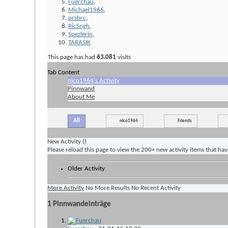
Fuerchau
,
Michael1966
,
prsbrc
,
RicSngh
,
Spezlerin
,
TARASIK
This page has had
63.081
visits
Tab Content
nico1964's Activity
Pinnwand
About Me
All
nico1964
Friends
New Activity (
)
Please reload this page to view the 200+ new activity items that ha
Older Activity
More Activity
No More Results
No Recent Activity
1
Pinnwandeinträge