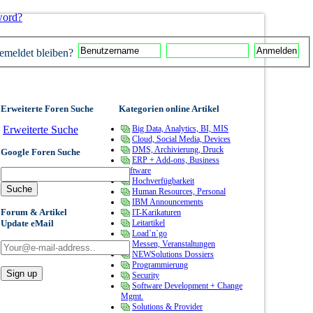
word?
meldet bleiben?
Erweiterte Foren Suche
Kategorien online Artikel
Erweiterte Suche
Big Data, Analytics, BI, MIS
Cloud, Social Media, Devices
DMS, Archivierung, Druck
Google Foren Suche
ERP + Add-ons, Business
Software
Hochverfügbarkeit
Human Resources, Personal
IBM Announcements
Forum & Artikel
IT-Karikaturen
Update eMail
Leitartikel
Load`n`go
Messen, Veranstaltungen
NEWSolutions Dossiers
Programmierung
Security
Software Development + Change
Mgmt.
Solutions & Provider