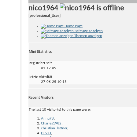
nico1964
[professional_User]
Home Page
Beiträge anzeigen
Themen anzeigen
Mini Statistics
Registriert seit
01-12-09
Letzte Aktivität
27-08-25
10:13
Recent Visitors
The last 10 visitor(s) to this page were:
Anna78
,
Charles1982
,
christian_lettner
,
DEVJO
,