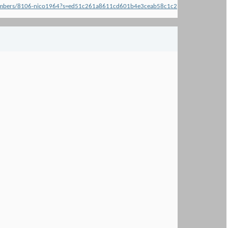
s/members/8106-nico1964?s=ed51c261a8611cd601b4e3ceab58c1c2