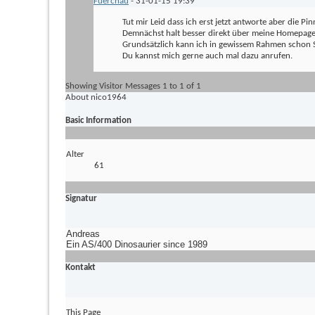
Fuerchau
-
31-01-15
19:39
Tut mir Leid dass ich erst jetzt antworte aber die P
Demnächst halt besser direkt über meine Homepage
Grundsätzlich kann ich in gewissem Rahmen schon S
Du kannst mich gerne auch mal dazu anrufen.
Showing Visitor Messages 1 to
1
of
1
About nico1964
Basic Information
Alter
61
Signatur
Andreas
Ein AS/400 Dinosaurier since 1989
Kontakt
This Page