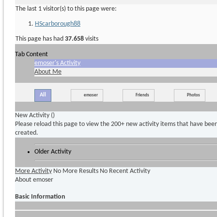
The last 1 visitor(s) to this page were:
HScarborough88
This page has had
37.658
visits
Tab Content
emoser's Activity
About Me
All
emoser
Friends
Photos
New Activity (
)
Please reload this page to view the 200+ new activity items that have bee
created.
Older Activity
More Activity
No More Results
No Recent Activity
About emoser
Basic Information