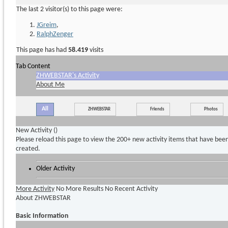
The last 2 visitor(s) to this page were:
JGreim
,
RalphZenger
This page has had
58.419
visits
Tab Content
ZHWEBSTAR's Activity
About Me
All
ZHWEBSTAR
Friends
Photos
New Activity (
)
Please reload this page to view the 200+ new activity items that have bee
created.
Older Activity
More Activity
No More Results
No Recent Activity
About ZHWEBSTAR
Basic Information