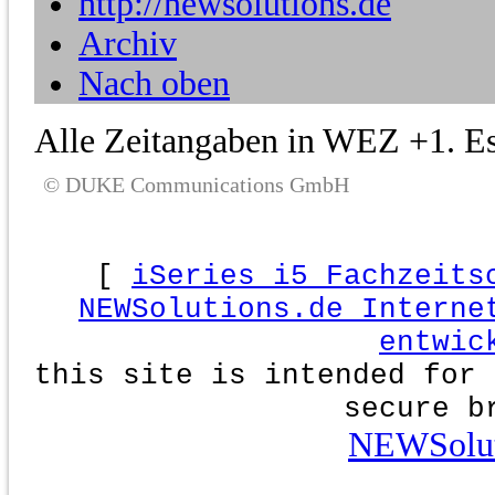
http://newsolutions.de
Archiv
Nach oben
Alle Zeitangaben in WEZ +1. Es 
© DUKE Communications GmbH
[
iSeries i5 Fachzeits
NEWSolutions.de Interne
entwic
this site is intended for 
secure b
NEWSolut