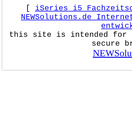
[
iSeries i5 Fachzeits
NEWSolutions.de Interne
entwic
this site is intended for 
secure b
NEWSolut