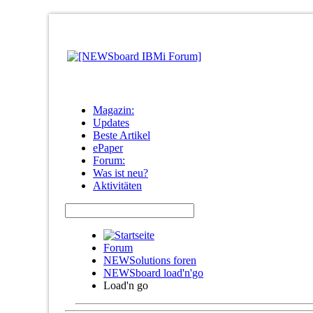
Magazin:
Updates
Beste Artikel
ePaper
Forum:
Was ist neu?
Aktivitäten
Forum
NEWSolutions foren
NEWSboard load'n'go
Load'n go