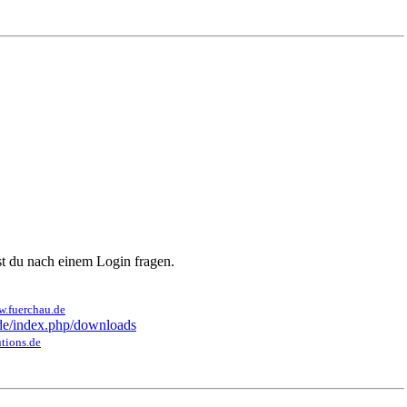
nst du nach einem Login fragen
.
w.fuerchau.de
.de/index.php/downloads
utions.de