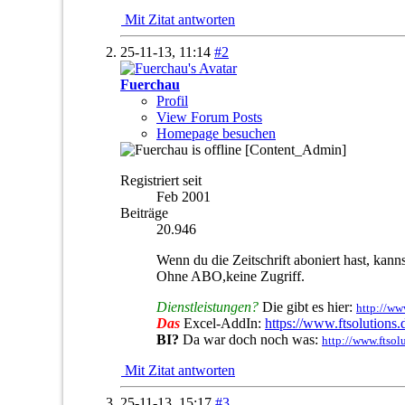
Mit Zitat antworten
25-11-13,
11:14
#2
Fuerchau
Profil
View Forum Posts
Homepage besuchen
[Content_Admin]
Registriert seit
Feb 2001
Beiträge
20.946
Wenn du die Zeitschrift aboniert hast, kan
Ohne ABO,keine Zugriff.
Dienstleistungen?
Die gibt es hier:
http://ww
Das
Excel-AddIn:
https://www.ftsolutions
BI?
Da war doch noch was:
http://www.ftsol
Mit Zitat antworten
25-11-13,
15:17
#3