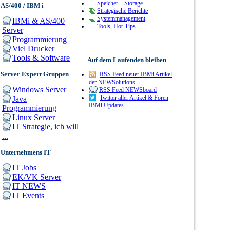
Speicher – Storage
AS/400 / IBM i
Strategische Berichte
Systemmanagement
IBMi & AS/400
Tools, Hot-Tips
Server
Programmierung
Viel Drucker
Tools & Software
Auf dem Laufenden bleiben
Server Expert Gruppen
RSS Feed neuer IBMi Artikel
der NEWSolutions
Windows Server
RSS Feed NEWSboard
Twitter aller Artikel & Foren
Java
IBMi Updates
Programmierung
Linux Server
IT Strategie, ich will
...
Unternehmens IT
IT Jobs
EK/VK Server
IT NEWS
IT Events