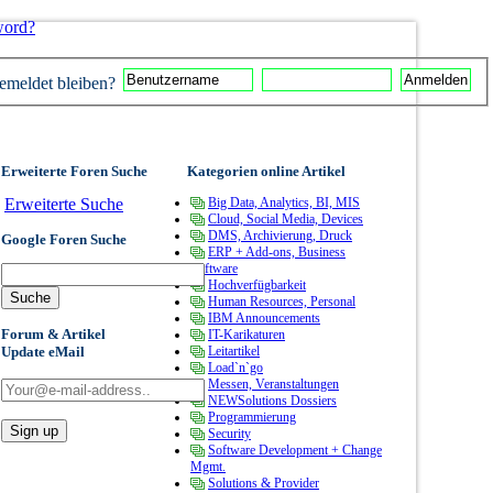
word?
meldet bleiben?
Erweiterte Foren Suche
Kategorien online Artikel
Erweiterte Suche
Big Data, Analytics, BI, MIS
Cloud, Social Media, Devices
DMS, Archivierung, Druck
Google Foren Suche
ERP + Add-ons, Business
Software
Hochverfügbarkeit
Human Resources, Personal
IBM Announcements
Forum & Artikel
IT-Karikaturen
Update eMail
Leitartikel
Load`n`go
Messen, Veranstaltungen
NEWSolutions Dossiers
Programmierung
Security
Software Development + Change
Mgmt.
Solutions & Provider