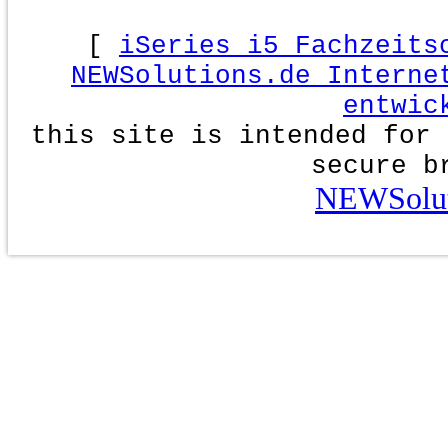
[
iSeries i5 Fachzeits
NEWSolutions.de Interne
entwic
this site is intended for 
secure b
NEWSolut