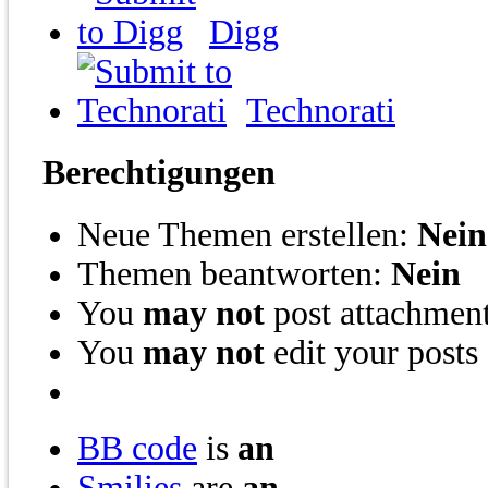
Digg
Technorati
Berechtigungen
Neue Themen erstellen:
Nein
Themen beantworten:
Nein
You
may not
post attachmen
You
may not
edit your posts
BB code
is
an
Smilies
are
an