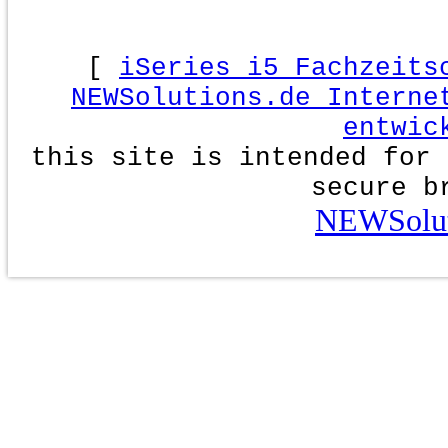
[
iSeries i5 Fachzeits
NEWSolutions.de Interne
entwic
this site is intended for 
secure b
NEWSolut