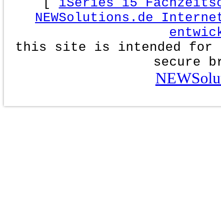
[
iSeries i5 Fachzeits
NEWSolutions.de Interne
entwic
this site is intended for 
secure b
NEWSolut