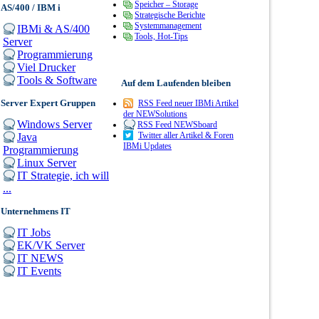
Speicher – Storage
AS/400 / IBM i
Strategische Berichte
Systemmanagement
IBMi & AS/400
Tools, Hot-Tips
Server
Programmierung
Viel Drucker
Tools & Software
Auf dem Laufenden bleiben
Server Expert Gruppen
RSS Feed neuer IBMi Artikel
der NEWSolutions
Windows Server
RSS Feed NEWSboard
Twitter aller Artikel & Foren
Java
IBMi Updates
Programmierung
Linux Server
IT Strategie, ich will
...
Unternehmens IT
IT Jobs
EK/VK Server
IT NEWS
IT Events