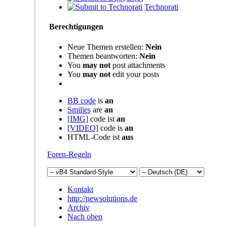
Technorati
Berechtigungen
Neue Themen erstellen:
Nein
Themen beantworten:
Nein
You
may not
post attachments
You
may not
edit your posts
BB code
is
an
Smilies
are
an
[IMG]
code ist
an
[VIDEO]
code is
an
HTML-Code ist
aus
Foren-Regeln
Kontakt
http://newsolutions.de
Archiv
Nach oben