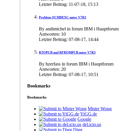
Letzter Beitrag:
11-07-18,
15:13
Problem QCMDEXC unter V7R3
By andimichel in forum IBM i Hauptforum
Antworten:
10
Letzter Beitrag:
07-08-17,
14:44
RTOPCB und RFROMPCB unter V7R3
By hzerfass in forum IBM i Hauptforum
Antworten:
20
Letzter Beitrag:
07-08-17,
10:51
Bookmarks
Bookmarks
Mister Wong
YiGG.de
Google
del.icio.us
Digg