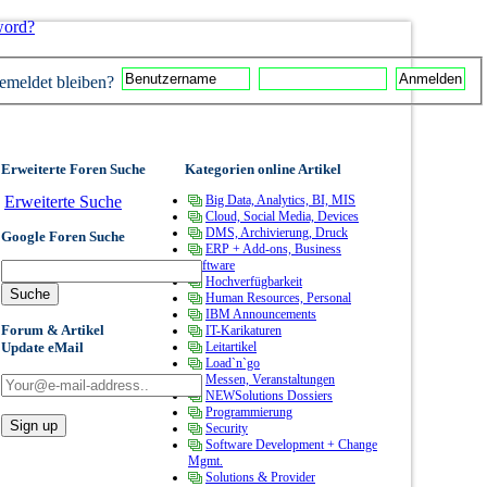
word?
meldet bleiben?
Erweiterte Foren Suche
Kategorien online Artikel
Erweiterte Suche
Big Data, Analytics, BI, MIS
Cloud, Social Media, Devices
DMS, Archivierung, Druck
Google Foren Suche
ERP + Add-ons, Business
Software
Hochverfügbarkeit
Human Resources, Personal
IBM Announcements
Forum & Artikel
IT-Karikaturen
Update eMail
Leitartikel
Load`n`go
Messen, Veranstaltungen
NEWSolutions Dossiers
Programmierung
Security
Software Development + Change
Mgmt.
Solutions & Provider