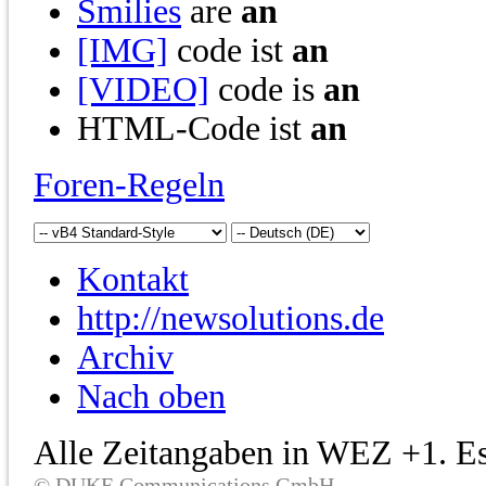
Smilies
are
an
[IMG]
code ist
an
[VIDEO]
code is
an
HTML-Code ist
an
Foren-Regeln
Kontakt
http://newsolutions.de
Archiv
Nach oben
Alle Zeitangaben in WEZ +1. Es 
© DUKE Communications GmbH