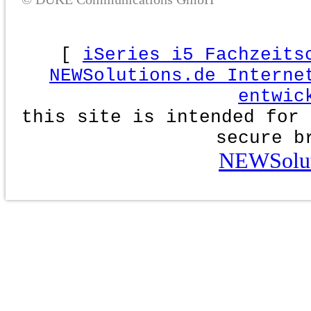
[
iSeries i5 Fachzeits
NEWSolutions.de Interne
entwic
this site is intended for 
secure b
NEWSolut