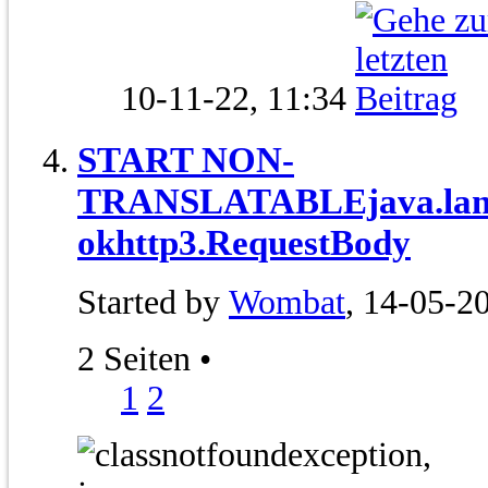
10-11-22,
11:34
START NON-
TRANSLATABLEjava.lang
okhttp3.RequestBody
Started by
Wombat
, 14-05-2
2 Seiten
•
1
2