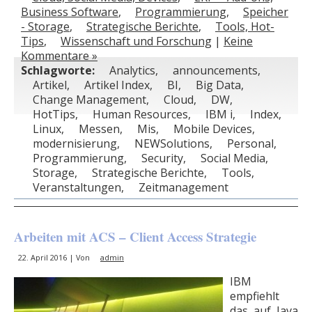
Business Software
,
Programmierung
,
Speicher
- Storage
,
Strategische Berichte
,
Tools, Hot-
Tips
,
Wissenschaft und Forschung
|
Keine
Kommentare »
Schlagworte:
Analytics
,
announcements
,
Artikel
,
Artikel Index
,
BI
,
Big Data
,
Change Management
,
Cloud
,
DW
,
HotTips
,
Human Resources
,
IBM i
,
Index
,
Linux
,
Messen
,
Mis
,
Mobile Devices
,
modernisierung
,
NEWSolutions
,
Personal
,
Programmierung
,
Security
,
Social Media
,
Storage
,
Strategische Berichte
,
Tools
,
Veranstaltungen
,
Zeitmanagement
Arbeiten mit ACS – Client Access Strategie
22. April 2016 | Von
admin
IBM
empfiehlt
das auf Java