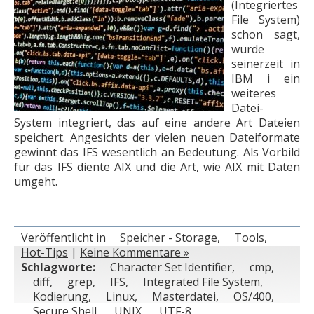
(Integriertes
File System)
schon sagt,
wurde
seinerzeit in
IBM i ein
weiteres
Datei-
System integriert, das auf eine andere Art Dateien
speichert. Angesichts der vielen neuen Dateiformate
gewinnt das IFS wesentlich an Bedeutung. Als Vorbild
für das IFS diente AIX und die Art, wie AIX mit Daten
umgeht.
Veröffentlicht in
Speicher - Storage
,
Tools,
Hot-Tips
|
Keine Kommentare »
Schlagworte:
Character Set Identifier
,
cmp
,
diff
,
grep
,
IFS
,
Integrated File System
,
Kodierung
,
Linux
,
Masterdatei
,
OS/400
,
Secure Shell
,
UNIX
,
UTF-8