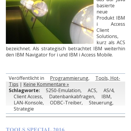
basierte
neue
Produkt IBM
i ­Access
Client
Solutions,
kurz als ACS
bezeichnet. Als strategisch ­betrachtet IBM weiterhin
den IBM Navigator for i und IBM i Access Mobile.
Veröffentlicht in
Programmierung
,
Tools, Hot-
Tips
|
Keine Kommentare »
Schlagworte:
5250-Emulation
,
ACS
,
AS/4
,
Client Access
,
Datenbankabfragen
,
IBM
,
LAN-Konsole
,
ODBC-Treiber
,
Steuerung
,
Strategie
TOOLS SPECIAL 2016