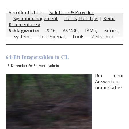
Veröffentlicht in
Solutions & Provider
,
Systemmanagement
,
Tools, Hot-Tips
|
Keine
Kommentare »
Schlagworte:
2016
,
AS/400
,
IBM i
,
iSeries
,
System i
,
Tool Special
,
Tools
,
Zeitschrift
64-Bit Integerzahlen in CL
5. Dezember 2013 | Von
admin
Bei dem
Auswerten
numerischer