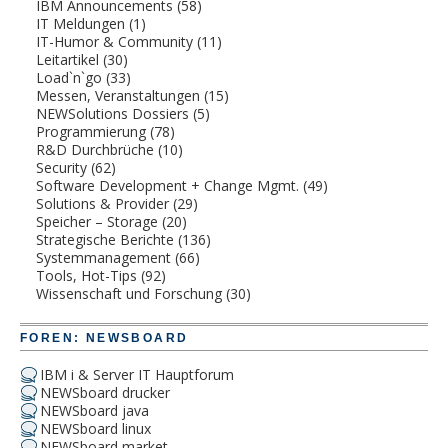
IBM Announcements
(58)
IT Meldungen
(1)
IT-Humor & Community
(11)
Leitartikel
(30)
Load`n`go
(33)
Messen, Veranstaltungen
(15)
NEWSolutions Dossiers
(5)
Programmierung
(78)
R&D Durchbrüche
(10)
Security
(62)
Software Development + Change Mgmt.
(49)
Solutions & Provider
(29)
Speicher – Storage
(20)
Strategische Berichte
(136)
Systemmanagement
(66)
Tools, Hot-Tips
(92)
Wissenschaft und Forschung
(30)
FOREN: NEWSBOARD
IBM i & Server IT Hauptforum
NEWSboard drucker
NEWSboard java
NEWSboard linux
NEWSboard market