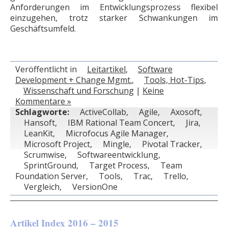
Anforderungen im Entwicklungsprozess flexibel
einzugehen, trotz starker Schwankungen im
Geschäftsumfeld.
Veröffentlicht in
Leitartikel
,
Software
Development + Change Mgmt.
,
Tools, Hot-Tips
,
Wissenschaft und Forschung
|
Keine
Kommentare »
Schlagworte:
ActiveCollab
,
Agile
,
Axosoft
,
Hansoft
,
IBM Rational Team Concert
,
Jira
,
LeanKit
,
Microfocus Agile Manager
,
Microsoft Project
,
Mingle
,
Pivotal Tracker
,
Scrumwise
,
Softwareentwicklung
,
SprintGround
,
Target Process
,
Team
Foundation Server
,
Tools
,
Trac
,
Trello
,
Vergleich
,
VersionOne
Artikel Index 2016 – 2015