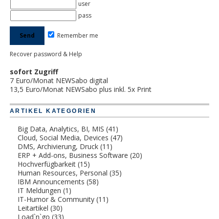
user
pass
Remember me
Recover password & Help
sofort Zugriff
7 Euro/Monat NEWSabo digital
13,5 Euro/Monat NEWSabo plus inkl. 5x Print
ARTIKEL KATEGORIEN
Big Data, Analytics, BI, MIS
(41)
Cloud, Social Media, Devices
(47)
DMS, Archivierung, Druck
(11)
ERP + Add-ons, Business Software
(20)
Hochverfügbarkeit
(15)
Human Resources, Personal
(35)
IBM Announcements
(58)
IT Meldungen
(1)
IT-Humor & Community
(11)
Leitartikel
(30)
Load`n`go
(33)