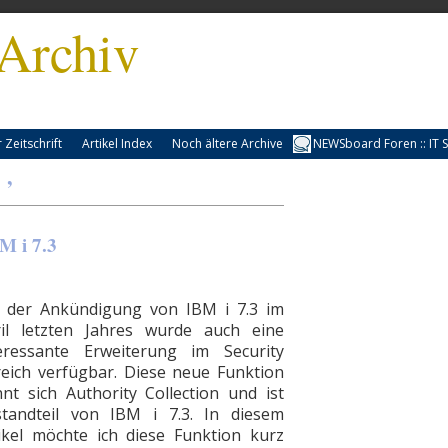
Archiv
Zeitschrift
Artikel Index
Noch ältere Archive
NEWSboard Foren :: IT S
 ’
M i 7.3
 der Ankündigung von IBM i 7.3 im
il letzten Jahres wurde auch eine
eressante Erweiterung im Security
eich verfügbar. Diese neue Funktion
nt sich Authority Collection und ist
tandteil von IBM i 7.3. In diesem
ikel möchte ich diese Funktion kurz