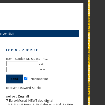
erver IBM i
LOGIN – ZUGRIFF
user = Kunden-Nr. & pass = PLZ
user
pass
Remember me
Recover password & Help
sofort Zugriff
7 Euro/Monat NEWSabo digital
13,5 Euro/Monat NEWSabo plus inkl. 5x Print