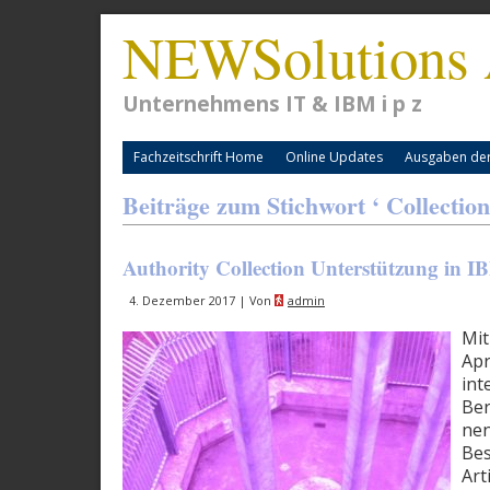
NEWSolutions 
Unternehmens IT & IBM i p z
Fachzeitschrift Home
Online Updates
Ausgaben der 
Beiträge zum Stichwort ‘ Collection
Authority Collection Unterstützung in IB
4. Dezember 2017 | Von
admin
Mit
Apr
int
Ber
nen
Bes
Art