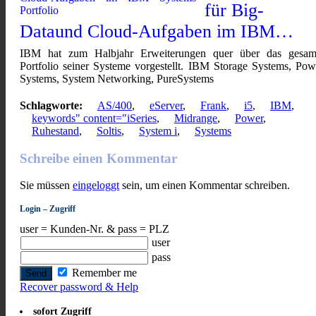
für Big-
Dataund Cloud-Aufgaben im IBM…
IBM hat zum Halbjahr Erweiterungen quer über das gesam
Portfolio seiner Systeme vorgestellt. IBM Storage Systems, Pow
Systems, System Networking, PureSystems
Schlagworte:
AS/400
,
eServer
,
Frank
,
i5
,
IBM
,
keywords" content="iSeries
,
Midrange
,
Power
,
Ruhestand
,
Soltis
,
System i
,
Systems
Schreibe einen Kommentar
Sie müssen
eingeloggt
sein, um einen Kommentar schreiben.
Login – Zugriff
user = Kunden-Nr. & pass = PLZ
user
pass
Remember me
Recover password & Help
sofort Zugriff