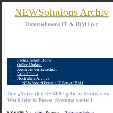
NEWSolutions Archiv
Unternehmens IT & IBM i p z
Fachzeitschrift Home
Online Updates
Ausgaben der Zeitschrift
Artikel Index
Noch ältere Archive
NEWSboard Foren :: IT Server IBM i
Der „Vater der AS/400“ geht in Rente, sein
Werk lebt in Power Systems weiter!
9. Mai 2009 | Von
admin
| Kategorie:
Strategische Berichte