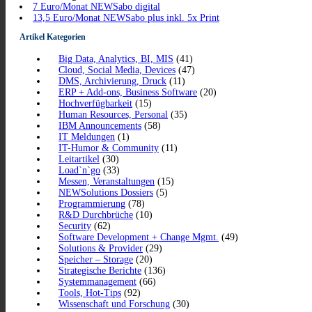
7 Euro/Monat NEWSabo digital
13,5 Euro/Monat NEWSabo plus inkl. 5x Print
Artikel Kategorien
Big Data, Analytics, BI, MIS
(41)
Cloud, Social Media, Devices
(47)
DMS, Archivierung, Druck
(11)
ERP + Add-ons, Business Software
(20)
Hochverfügbarkeit
(15)
Human Resources, Personal
(35)
IBM Announcements
(58)
IT Meldungen
(1)
IT-Humor & Community
(11)
Leitartikel
(30)
Load`n`go
(33)
Messen, Veranstaltungen
(15)
NEWSolutions Dossiers
(5)
Programmierung
(78)
R&D Durchbrüche
(10)
Security
(62)
Software Development + Change Mgmt.
(49)
Solutions & Provider
(29)
Speicher – Storage
(20)
Strategische Berichte
(136)
Systemmanagement
(66)
Tools, Hot-Tips
(92)
Wissenschaft und Forschung
(30)