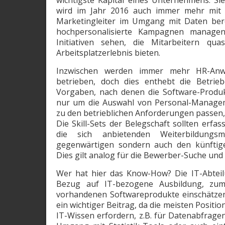
wichtigste Kapital eines Unternehmens. Si
wird im Jahr 2016 auch immer mehr mit 
Marketingleiter im Umgang mit Daten berei
hochpersonalisierte Kampagnen manage
Initiativen sehen, die Mitarbeitern qua
Arbeitsplatzerlebnis bieten.
Inzwischen werden immer mehr HR-Anw
betrieben, doch dies enthebt die Betrie
Vorgaben, nach denen die Software-Produkt
nur um die Auswahl von Personal-­Managem
zu den betrieblichen Anforderungen passen,
Die Skill-Sets der Belegschaft sollten erfa
die sich anbietenden Weiterbildun
gegenwärtigen sondern auch den künftige
Dies gilt analog für die Bewerber-Suche und
Wer hat hier das Know-How? Die IT-Abteilu
Bezug auf IT-bezogene Ausbildung, zu
vorhandenen ­Softwareprodukte einschätzen 
ein wichtiger Beitrag, da die meisten Positi
IT-Wissen erfordern, z.B. für Datenabfragen