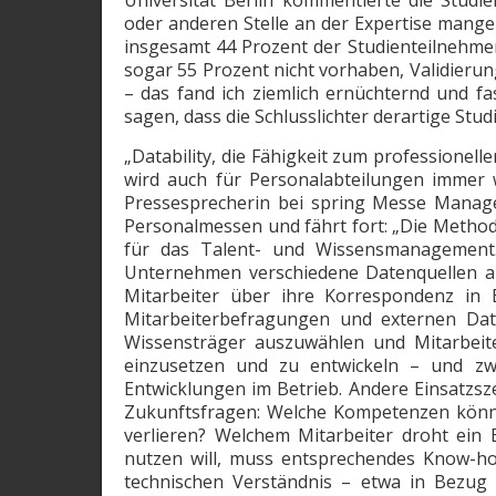
Universität Berlin kommentierte die Studi
oder anderen Stelle an der Expertise mangel
insgesamt 44 Prozent der Studienteilnehme
sogar 55 Prozent nicht vorhaben, Validieru
– das fand ich ziemlich ernüchternd und f
sagen, dass die Schlusslichter derartige St
„Datability, die Fähigkeit zum profession
wird auch für Personalabteilungen immer w
Pressesprecherin bei spring Messe Manag
Personalmessen und fährt fort: „Die Method
für das Talent- und Wissensmanagement
Unternehmen verschiedene Datenquellen a
Mitarbeiter über ihre Korrespondenz in 
Mitarbeiterbefragungen und externen Date
Wissensträger auszuwählen und Mitarbeit
einzusetzen und zu entwickeln – und zwa
Entwicklungen im ­Betrieb. Andere Einsatzsz
Zukunftsfragen: Welche Kompetenzen könnt
verlieren? Welchem Mitarbeiter droht ein
nutzen will, muss entsprechendes Know-h
technischen Verständnis – etwa in Bezug a