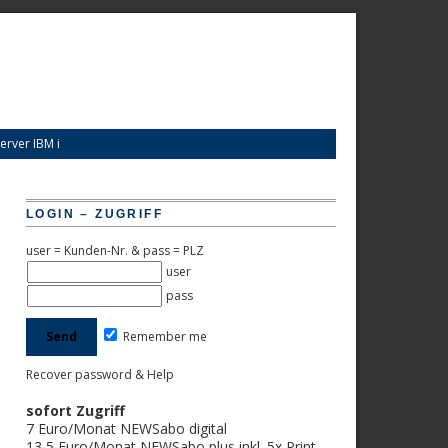
erver IBM i
LOGIN – ZUGRIFF
user = Kunden-Nr. & pass = PLZ
user
pass
Remember me
Recover password & Help
sofort Zugriff
7 Euro/Monat NEWSabo digital
13,5 Euro/Monat NEWSabo plus inkl. 5x Print