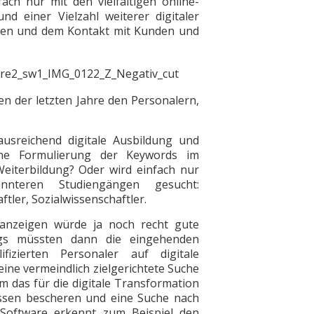
ach nur mit den vielfältigen online-
nd einer Vielzahl weiterer digitaler
hen und dem Kontakt mit Kunden und
en der letzten Jahre den Personalern,
ausreichend digitale Ausbildung und
ine Formulierung der Keywords im
iterbildung? Oder wird einfach nur
nteren Studiengängen ­gesucht:
tler, Sozialwissenschaftler.
anzeigen würde ja noch recht gute
ings müssten dann die eingehenden
fizierten Personaler auf digitale
eine vermeindlich zielgerichtete Suche
das für die digitale Transformation
issen bescheren und eine Suche nach
Software erkennt zum Beispiel den