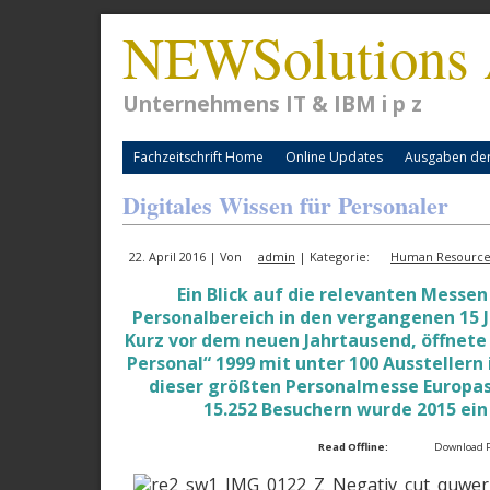
NEWSolutions 
Unternehmens IT & IBM i p z
Fachzeitschrift Home
Online Updates
Ausgaben der 
Digitales Wissen für Personaler
22. April 2016 | Von
admin
| Kategorie:
Human Resources
Ein Blick auf die relevanten Messen
Personalbereich in den vergangenen 15 
Kurz vor dem neuen Jahrtausend, öffnete
Personal“ 1999 mit unter 100 Ausstellern 
dieser größten Personalmesse Europas 
15.252 Besuchern wurde 2015 ein
Read Offline:
Download 