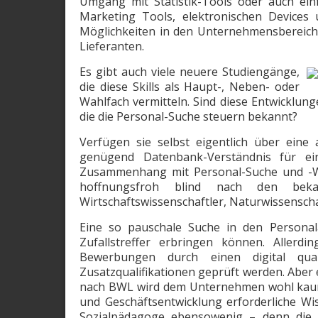
Umgang mit Statistik-Tools oder auch einf
Marketing Tools, elektronischen Devices u
Möglichkeiten in den Unternehmensbereic
Lieferanten.
Es gibt auch viele neuere Studiengänge,
die diese Skills als Haupt-, Neben- oder
Wahlfach vermitteln. Sind diese Entwicklung
die die Personal-Suche steuern bekannt?
Verfügen sie selbst eigentlich über eine 
genügend Datenbank-Verständnis für e
Zusammenhang mit Personal-Suche und ­-We
hoffnungsfroh blind nach den bekan
Wirtschaftswissenschaftler, ­Naturwissenschaf
Eine so pauschale Suche in den Personal
Zufallstreffer erbringen können. Allerd
Bewerbungen durch einen digital quali
Zusatzqualifikationen geprüft werden. Aber 
nach BWL wird dem Unternehmen wohl kaum 
und Geschäftsentwicklung erforderliche W
Sozialpädagoge ebensowenig – denn die 