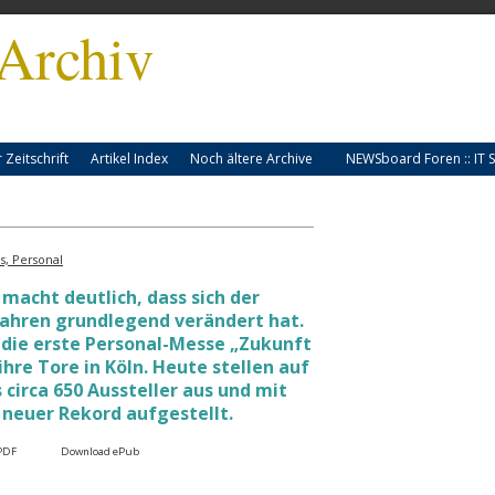
Archiv
Zeitschrift
Artikel Index
Noch ältere Archive
NEWSboard Foren :: IT S
, Personal
 macht deutlich, dass sich der
Jahren grundlegend verändert hat.
 die erste Personal-Messe „Zukunft
ihre Tore in Köln. Heute stellen auf
circa 650 Aussteller aus und mit
 neuer Rekord aufgestellt.
PDF
Download ePub