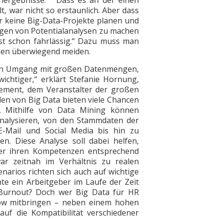
energebnisse: “Dass es an der einen
t, war nicht so erstaunlich. Aber dass
r keine Big-Data-Projekte planen und
ngen von Potentialanalysen zu machen
ast schon fahrlässig.“ Dazu muss man
udien überwiegend meiden.
ellen Umgang mit großen Datenmengen,
ichtiger,“ erklärt Stefanie Hornung,
ement, dem Veranstalter der großen
en von Big Data bieten viele Chancen
. Mithilfe von Data Mining können
nalysieren, von den Stammdaten der
E-Mail und Social Media bis hin zu
n. Diese Analyse soll dabei helfen,
er ihren Kompetenzen entsprechend
r zeitnah im Verhältnis zu realen
enarios richten sich auch auf wichtige
e ein Arbeitgeber im Laufe der Zeit
 Burnout? Doch wer Big Data für HR
ow mitbringen – neben einem hohen
uf die Kompatibilität verschiedener