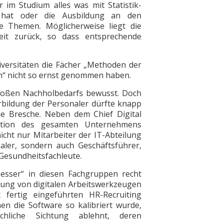
im Studium alles was mit ­Statistik-
hat oder die Ausbildung an den
re Themen. Möglicherweise liegt die
eit zurück, so dass entsprechende
versitäten die Fächer „Methoden der
n“ nicht so ernst genommen haben.
 großen Nachholbedarfs bewusst. Doch
erbildung der Personaler dürfte knapp
e Bresche. Neben dem Chief Digital
rmation des gesamten Unternehmens
nicht nur Mitarbeiter der IT-Abteilung
ler, sondern auch Geschäftsführer,
Gesundheitsfachleute.
esser“ in diesen Fachgruppen recht
zung von digitalen Arbeitswerkzeugen
fertig eingeführten HR-Recruiting
en die Software so kalibriert wurde,
liche Sichtung ablehnt, deren