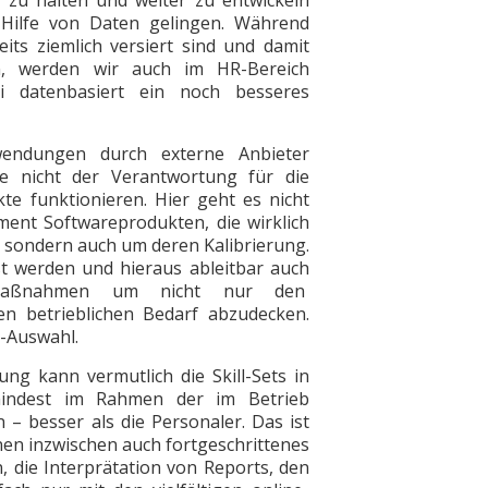
e zu halten und weiter zu entwickeln
Hilfe von Daten gelingen. Während
ts ziemlich versiert sind und damit
n, werden wir auch im HR-Bereich
si ­datenbasiert ein noch besseres
endungen durch externe Anbieter
be nicht der Verantwortung für die
e funktionieren. Hier geht es nicht
ent Softwareprodukten, die wirklich
 sondern auch um deren ­Kalibrierung.
sst werden und hieraus ableitbar auch
gsmaßnahmen um nicht nur den
n betrieblichen Bedarf abzudecken.
 -Auswahl.
ng kann vermutlich die Skill-Sets in
mindest im Rahmen der im Betrieb
– besser als die Personaler. Das ist
onen inzwischen auch fortgeschrittenes
, die Interprätation von Reports, den