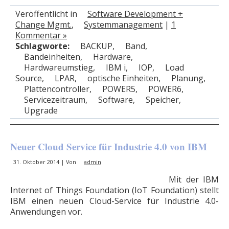
Veröffentlicht in
Software Development +
Change Mgmt.
,
Systemmanagement
|
1
Kommentar »
Schlagworte:
BACKUP
,
Band
,
Bandeinheiten
,
Hardware
,
Hardwareumstieg
,
IBM i
,
IOP
,
Load
Source
,
LPAR
,
optische Einheiten
,
Planung
,
Plattencontroller
,
POWER5
,
POWER6
,
Servicezeitraum
,
Software
,
Speicher
,
Upgrade
Neuer Cloud Service für Industrie 4.0 von IBM
31. Oktober 2014 | Von
admin
Mit der IBM
Internet of Things Foundation (IoT Foundation) stellt
IBM einen neuen Cloud-Service für Industrie 4.0-
Anwendungen vor.