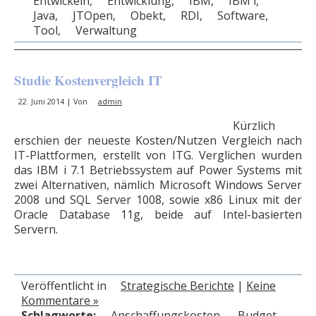
Entwickeln
,
Entwicklung
,
IBM
,
IBM i
,
Java
,
JTOpen
,
Obekt
,
RDI
,
Software
,
Tool
,
Verwaltung
Studie Kostenvergleich IT
22. Juni 2014 | Von
admin
Kürzlich
erschien der neueste Kosten/Nutzen Vergleich nach
IT-Plattformen, erstellt von ITG. Verglichen wurden
das IBM i 7.1 Betriebssystem auf Power Systems mit
zwei Alternativen, nämlich Microsoft Windows Server
2008 und SQL Server 1008, sowie x86 Linux mit der
Oracle Database 11g, beide auf Intel-basierten
Servern.
Veröffentlicht in
Strategische Berichte
|
Keine
Kommentare »
Schlagworte:
Anschaffungskosten
,
Budget
,