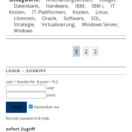
Datenbank
,
Hardware
,
IBM
,
IBM i
,
IT
Kosten
,
IT-Plattformen
,
Kosten
,
Linux
,
Llizenzen
,
Oracle
,
Software
,
SQL
,
Strategie
,
Virtualisierung
,
Windows Server
,
Wndows
1
2
3
LOGIN – ZUGRIFF
user = Kunden-Nr. & pass = PLZ
user
pass
Remember me
Recover password & Help
sofort Zugriff