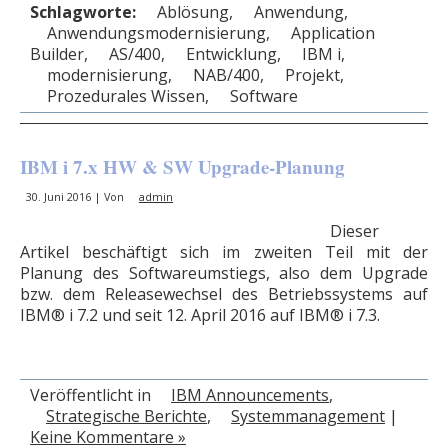
Schlagworte:
Ablösung
,
Anwendung
,
Anwendungsmodernisierung
,
Application
Builder
,
AS/400
,
Entwicklung
,
IBM i
,
modernisierung
,
NAB/400
,
Projekt
,
Prozedurales Wissen
,
Software
IBM i 7.x HW & SW Upgrade-Planung
30. Juni 2016 | Von
admin
Dieser
Artikel beschäftigt sich im zweiten Teil mit der
Planung des Softwareumstiegs, also dem Upgrade
bzw. dem Releasewechsel des Betriebssystems auf
IBM® i 7.2 und seit 12. April 2016 auf IBM® i 7.3.
Veröffentlicht in
IBM Announcements
,
Strategische Berichte
,
Systemmanagement
|
Keine Kommentare »