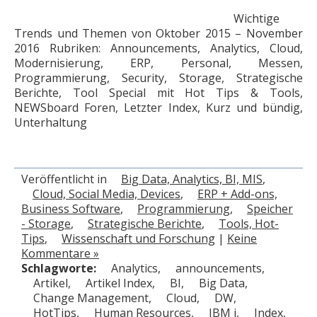
Wichtige
Trends und Themen von Oktober 2015 – November
2016 Rubriken: Announcements, Analytics, Cloud,
Modernisierung, ERP, Personal, Messen,
Programmierung, Security, Storage, Strategische
Berichte, Tool Special mit Hot Tips & Tools,
NEWSboard Foren, Letzter Index, Kurz und bündig,
Unterhaltung
Veröffentlicht in
Big Data, Analytics, BI, MIS
,
Cloud, Social Media, Devices
,
ERP + Add-ons,
Business Software
,
Programmierung
,
Speicher
- Storage
,
Strategische Berichte
,
Tools, Hot-
Tips
,
Wissenschaft und Forschung
|
Keine
Kommentare »
Schlagworte:
Analytics
,
announcements
,
Artikel
,
Artikel Index
,
BI
,
Big Data
,
Change Management
,
Cloud
,
DW
,
HotTips
,
Human Resources
,
IBM i
,
Index
,