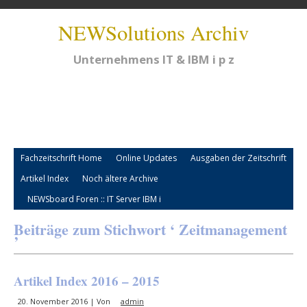
NEWSolutions Archiv
Unternehmens IT & IBM i p z
Fachzeitschrift Home
Online Updates
Ausgaben der Zeitschrift
Artikel Index
Noch ältere Archive
NEWSboard Foren :: IT Server IBM i
Beiträge zum Stichwort ‘ Zeitmanagement
’
Artikel Index 2016 – 2015
20. November 2016 | Von
admin