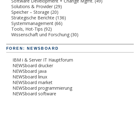
Software Development + Change Mgmt.
(49)
Solutions & Provider
(29)
Speicher – Storage
(20)
Strategische Berichte
(136)
Systemmanagement
(66)
Tools, Hot-Tips
(92)
Wissenschaft und Forschung
(30)
FOREN: NEWSBOARD
IBM i & Server IT Hauptforum
NEWSboard drucker
NEWSboard java
NEWSboard linux
NEWSboard market
NEWSboard programmierung
NEWSboard software