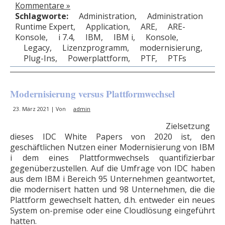
Kommentare »
Schlagworte:
Administration
,
Administration
Runtime Expert
,
Application
,
ARE
,
ARE-
Konsole
,
i 7.4
,
IBM
,
IBM i
,
Konsole
,
Legacy
,
Lizenzprogramm
,
modernisierung
,
Plug-Ins
,
Powerplattform
,
PTF
,
PTFs
Modernisierung versus Plattformwechsel
23. März 2021 | Von
admin
Zielsetzung
dieses IDC White Papers von 2020 ist, den
geschäftlichen Nutzen einer Modernisierung von IBM
i dem eines Plattformwechsels quantifizierbar
gegenüberzustellen. Auf die Umfrage von IDC haben
aus dem IBM i Bereich 95 Unternehmen geantwortet,
die modernisert hatten und 98 Unternehmen, die die
Plattform gewechselt hatten, d.h. entweder ein neues
System on-premise oder eine Cloudlösung eingeführt
hatten.