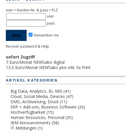
user = Kunden-Nr. & pass = PLZ
user
pass
Remember me
Recover password & Help
sofort Zugriff
7 Euro/Monat NEWSabo digital
13,5 Euro/Monat NEWSabo plus inkl. 5x Print
ARTIKEL KATEGORIEN
Big Data, Analytics, BI, MIS
(41)
Cloud, Social Media, Devices
(47)
DMS, Archivierung, Druck
(11)
ERP + Add-ons, Business Software
(20)
Hochverfügbarkeit
(15)
Human Resources, Personal
(35)
IBM Announcements
(58)
IT Meldungen
(1)