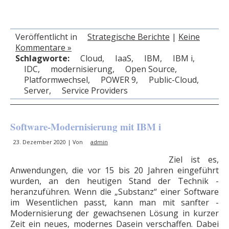
Veröffentlicht in
Strategische Berichte
|
Keine
Kommentare »
Schlagworte:
Cloud
,
IaaS
,
IBM
,
IBM i
,
IDC
,
modernisierung
,
Open Source
,
Platformwechsel
,
POWER 9
,
Public-Cloud
,
Server
,
Service Providers
Software-Modernisierung mit IBM i
23. Dezember 2020 | Von
admin
Ziel ist es,
Anwendungen, die vor 15 bis 20 Jahren eingeführt
wurden, an den heutigen Stand der ­Technik ­
heranzuführen. Wenn die „Substanz“ einer Software
im Wesentlichen passt, kann man mit sanfter ­
Modernisierung der gewachsenen Lösung in kurzer
Zeit ein neues, modernes Dasein verschaffen. Dabei