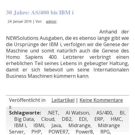
30 Jahre: AS/400 bis IBM i
24. Januar 2019 | Von
admin
Anhand der
NEWSolutions Ausgaben, die es ebenso lange gibt wie
die Ursprünge der IBM i, verfolgen wir die Genese der
Maschine und somit natürlich auch die Genese des
Homo Sapiens 400. Letzterer verbringt einen
erheblichen Teil seines Lebens in gebeugter Haltung,
damit er sich liebevoll um seine Internationalen
Business Maschinen kümmern kann.
Veröffentlicht in
Leitartikel
|
Keine Kommentare
»
Schlagworte:
.NET
,
AI Watson
,
AS/400
,
BI
,
Big Data
,
Cloud
,
DB2
,
EDI
,
ERP
,
HMC
,
IBM i
,
IBMi
,
Java
,
Midrange
,
Midrange
Server
,
PHP
,
POWER7
,
Power8
,
RPG
,