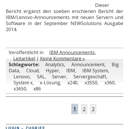
Dieser
Bericht ergänzt den soeben erschienen Bericht der
IBM/Lenovo-Announcements mit neuen Servern und
Software in der September NEWSolutions Ausgabe
2014.
Veröffentlicht in
IBM Announcements
,
Leitartikel
|
Keine Kommentare »
Schlagworte:
Analytics
,
Announcement
,
Big
Data
,
Cloud
,
Hyper
,
IBM
,
IBM System
,
Lenovo
,
SAL
,
Server
,
Servergeschäft
,
System x
,
x-Lösung
,
x240
,
x3550
,
x360
,
x3650
,
x86
1
2
3
LOGIN – ZUGRIFF