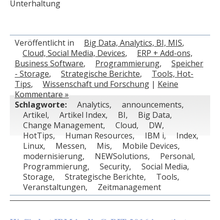
Unterhaltung
Veröffentlicht in
Big Data, Analytics, BI, MIS
,
Cloud, Social Media, Devices
,
ERP + Add-ons,
Business Software
,
Programmierung
,
Speicher
- Storage
,
Strategische Berichte
,
Tools, Hot-
Tips
,
Wissenschaft und Forschung
|
Keine
Kommentare »
Schlagworte:
Analytics
,
announcements
,
Artikel
,
Artikel Index
,
BI
,
Big Data
,
Change Management
,
Cloud
,
DW
,
HotTips
,
Human Resources
,
IBM i
,
Index
,
Linux
,
Messen
,
Mis
,
Mobile Devices
,
modernisierung
,
NEWSolutions
,
Personal
,
Programmierung
,
Security
,
Social Media
,
Storage
,
Strategische Berichte
,
Tools
,
Veranstaltungen
,
Zeitmanagement