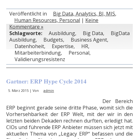
Veröffentlicht in
Big Data, Analytics, BI, MIS
,
Human Resources, Personal
|
Keine
Kommentare »
Schlagworte:
Ausbildung
,
Big Data
,
BigData
Ausbildung
,
Budgets
,
Business Agent
,
Datenhoheit
,
Expertise
,
HR
,
Mitarbeiterbindung
,
Personal
,
Validierungsresistenz
Gartner: ERP Hype Cycle 2014
5. März 2015 | Von
admin
Der Bereich
ERP beginnt gerade seine dritte Phase, womit sich die
Vorhersehbarkeit der ERP Welt, mit der wir in den
letzten beiden Dekaden rechnen durften, erledigt hat.
CIOs und führende ERP Anbieter müssen sich jetzt mit
aktuellen Thema von „Legacy ERP“ befassen und die