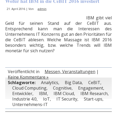
Wofür hat IBM in die CeBIT 2016 investiert
21. April 2016 | Von
admin
IBM gibt viel
Geld für seinen Stand auf der CeBIT aus.
Entsprechend kann man die Interessen des
Unternehmens IT Konzerns gut an den Prioritäten für
die CeBIT ablesen. Welche Massage ist IBM 2016
besonders wichtig, bzw. welche Trends will IBM
monetär für sich nutzen?
Veröffentlicht in
Messen, Veranstaltungen
|
Keine Kommentare »
Schlagworte:
Analytics
,
Big Data
,
CeBIT
,
Cloud Computing
,
Cognitive
,
Engagement
,
Entwickler
,
IBM
,
IBM Cloud
,
IBM Research
,
Industrie 4.0
,
IoT
,
IT Security
,
Start-ups
,
Unternehmens-IT