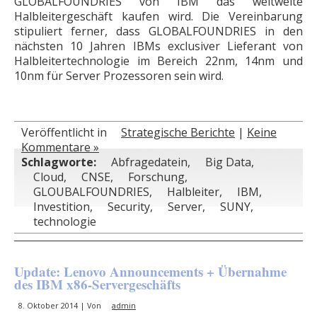
GLOBALFOUNDRIES von IBM das weltweite
Halbleitergeschäft kaufen wird. Die Vereinbarung
stipuliert ferner, dass GLOBALFOUNDRIES in den
nächsten 10 Jahren IBMs exclusiver Lieferant von
Halbleitertechnologie im Bereich 22nm, 14nm und
10nm für Server Prozessoren sein wird.
Veröffentlicht in
Strategische Berichte
|
Keine
Kommentare »
Schlagworte:
Abfragedatein
,
Big Data
,
Cloud
,
CNSE
,
Forschung
,
GLOUBALFOUNDRIES
,
Halbleiter
,
IBM
,
Investition
,
Security
,
Server
,
SUNY
,
technologie
Update: Lenovo Announcements + Übernahme
des IBM x86-Servergeschäfts
8. Oktober 2014 | Von
admin