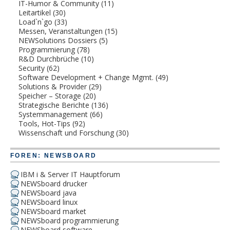
IT-Humor & Community
(11)
Leitartikel
(30)
Load`n`go
(33)
Messen, Veranstaltungen
(15)
NEWSolutions Dossiers
(5)
Programmierung
(78)
R&D Durchbrüche
(10)
Security
(62)
Software Development + Change Mgmt.
(49)
Solutions & Provider
(29)
Speicher – Storage
(20)
Strategische Berichte
(136)
Systemmanagement
(66)
Tools, Hot-Tips
(92)
Wissenschaft und Forschung
(30)
FOREN: NEWSBOARD
IBM i & Server IT Hauptforum
NEWSboard drucker
NEWSboard java
NEWSboard linux
NEWSboard market
NEWSboard programmierung
NEWSboard software