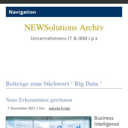
NEWSolutions Archiv
Unternehmens IT & IBM i p z
Beiträge zum Stichwort ‘ Big Data ’
Neue Erkenntnisse gewinnen
7. Dezember 2021 | Von
Isabella Pridat
Business
Intelligence