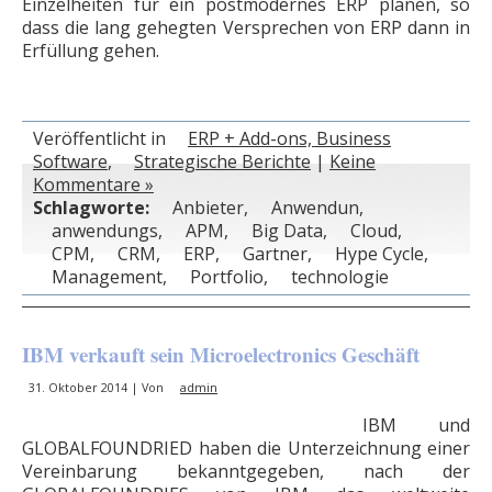
Einzelheiten für ein postmodernes ERP planen, so
dass die lang gehegten Versprechen von ERP dann in
Erfüllung gehen.
Veröffentlicht in
ERP + Add-ons, Business
Software
,
Strategische Berichte
|
Keine
Kommentare »
Schlagworte:
Anbieter
,
Anwendun
,
anwendungs
,
APM
,
Big Data
,
Cloud
,
CPM
,
CRM
,
ERP
,
Gartner
,
Hype Cycle
,
Management
,
Portfolio
,
technologie
IBM verkauft sein Microelectronics Geschäft
31. Oktober 2014 | Von
admin
IBM und
GLOBALFOUNDRIED haben die Unterzeichnung einer
Vereinbarung bekanntgegeben, nach der